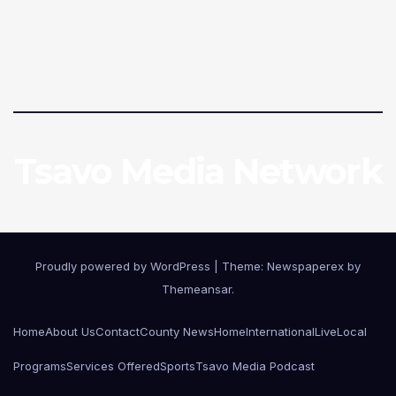
Tsavo Media Network
Proudly powered by WordPress
|
Theme: Newspaperex by
Themeansar
.
Home
About Us
Contact
County News
Home
International
Live
Local
Programs
Services Offered
Sports
Tsavo Media Podcast