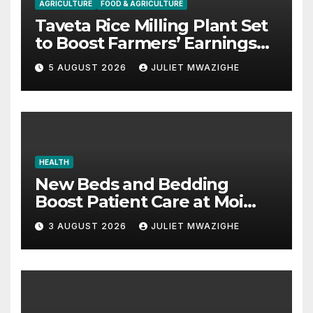
AGRICULTURE
FOOD & AGRICULTURE
Taveta Rice Milling Plant Set
to Boost Farmers’ Earnings
and Drive Industrial Growth
5 AUGUST 2026
JULIET MWAZIGHE
HEALTH
New Beds and Bedding
Boost Patient Care at Moi
County Referral Hospital
3 AUGUST 2026
JULIET MWAZIGHE