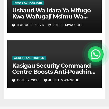
FOOD & AGRICULTURE
Ushauri Wa Idara Ya Mifugo
Kwa Wafugaji Msimu Wa
Kaingazi
3 AUGUST 2026
JULIET MWAZIGHE
WILDLIFE AND TOURISM
Kasigau Security Command
Centre Boosts Anti-Poaching
Operations in Taita Taveta
15 JULY 2026
JULIET MWAZIGHE
Conservancies